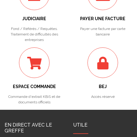
JUDICIAIRE
PAYER UNE FACTURE
Fond / Référés / Requêtes.
Payer une facture par carte
Traitement de difficultés des
bancaire
entreprises
ESPACE COMMANDE
BEJ
Commande d'extrait KBiS et de
Accès réservé
documents officiels
EN DIRECT AVEC LE
UTILE
GREFFE