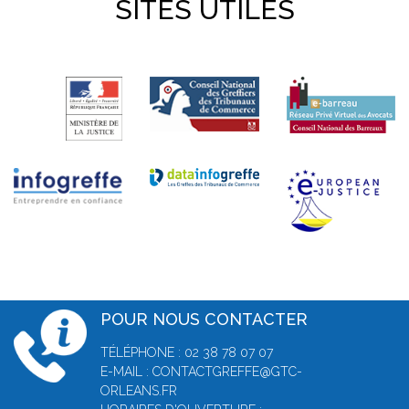
SITES UTILES
POUR NOUS CONTACTER
TÉLÉPHONE : 02 38 78 07 07
E-MAIL : CONTACTGREFFE@GTC-
ORLEANS.FR