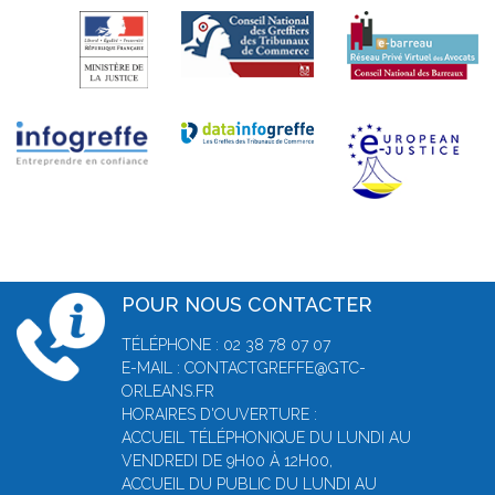
POUR NOUS CONTACTER
TÉLÉPHONE : 02 38 78 07 07
E-MAIL : CONTACTGREFFE@GTC-
ORLEANS.FR
HORAIRES D'OUVERTURE :
ACCUEIL TÉLÉPHONIQUE DU LUNDI AU
VENDREDI DE 9H00 À 12H00,
ACCUEIL DU PUBLIC DU LUNDI AU