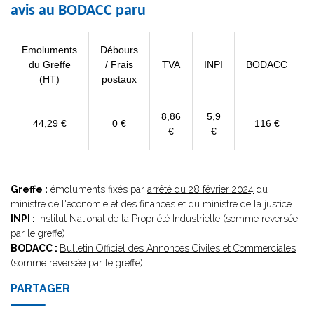
avis au BODACC paru
Emoluments
Débours
du Greffe
/ Frais
TVA
INPI
BODACC
(HT)
postaux
8,86
5,9
44,29 €
0 €
116 €
€
€
Greffe :
émoluments fixés par
arrêté du 28 février 2024
du
ministre de l'économie et des finances et du ministre de la justice
INPI :
Institut National de la Propriété Industrielle (somme reversée
par le greffe)
BODACC :
Bulletin Officiel des Annonces Civiles et Commerciales
(somme reversée par le greffe)
PARTAGER