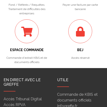
Fond / Référés / Requêtes.
Payer une facture par carte
Traitement de difficultés des
bancaire
entreprises
ESPACE COMMANDE
BEJ
Commande d'extrait KBiS et de
Accès réservé
documents officiels
EN DIRECT AVEC LE
UTILE
GREFFE
Commande de KBIS et
Accès Tribunal Digital
documents officiels
Accès RPVA
Infogreffe.fr