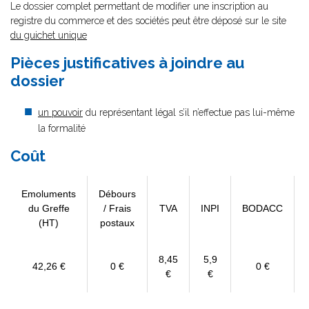
Le dossier complet permettant de modifier une inscription au
registre du commerce et des sociétés peut être déposé sur le site
du guichet unique
Pièces justificatives à joindre au
dossier
un pouvoir
du représentant légal s’il n’effectue pas lui-même
la formalité
Coût
Emoluments
Débours
du Greffe
/ Frais
TVA
INPI
BODACC
(HT)
postaux
8,45
5,9
42,26 €
0 €
0 €
€
€