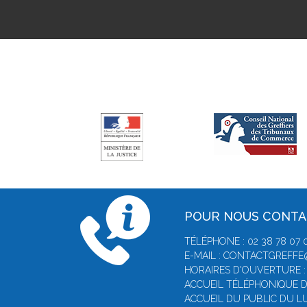
POUR NOUS CONT
TÉLÉPHONE : 02 38 78 07 
E-MAIL : CONTACTGREFF
HORAIRES D'OUVERTURE :
ACCUEIL TÉLÉPHONIQUE D
ACCUEIL DU PUBLIC DU LU