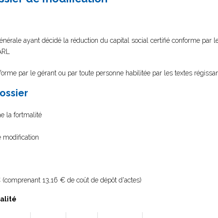
rale ayant décidé la réduction du capital social certifié conforme par le
SARL
nforme par le gérant ou par toute personne habilitée par les textes régissa
dossier
e la fortmalité
e modification
 (comprenant 13,16 € de coût de dépôt d'actes)
alité