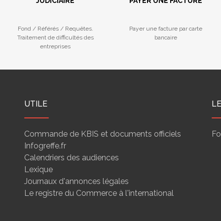
JUDICIAIRE
PAYER UNE FACTURE
Fond / Référés / Requêtes.
Payer une facture par carte
Traitement de difficultés des
bancaire
entreprises
UTILE
L
Commande de KBIS et documents officiels
Fo
Infogreffe.fr
Calendriers des audiences
Lexique
Journaux d'annonces légales
Le registre du Commerce à l'international