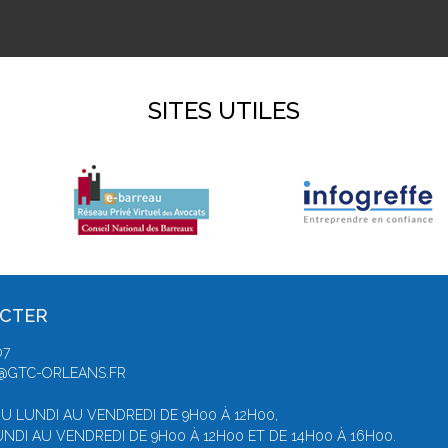
SITES UTILES
ACTER
07
E@GTC-ORLEANS.FR
U LUNDI AU VENDREDI DE 9H00 À 12H00,
NDI AU VENDREDI DE 9H00 À 12H00 ET DE 14H00 À 16H00.