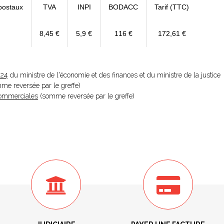
postaux
TVA
INPI
BODACC
Tarif (TTC)
8,45 €
5,9 €
116 €
172,61 €
024
du ministre de l'économie et des finances et du ministre de la justice
omme reversée par le greffe)
 Commerciales
(somme reversée par le greffe)