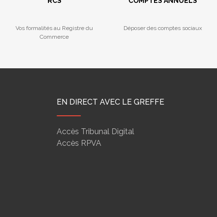
RCS
COMPTES ANNUELS
Vos formalités au Registre du
Déposer des comptes sociaux
Commerce
EN DIRECT AVEC LE GREFFE
Accès Tribunal Digital
Accès RPVA