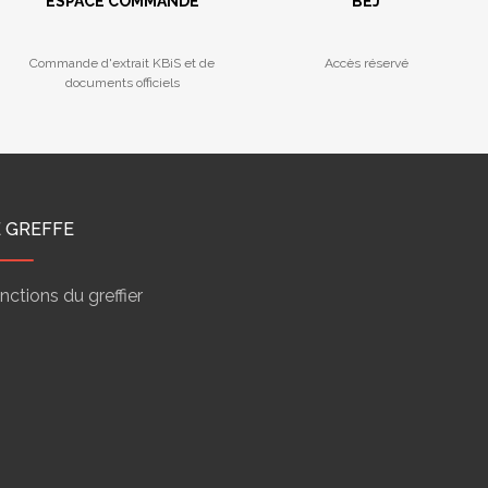
ESPACE COMMANDE
BEJ
Commande d'extrait KBiS et de
Accès réservé
documents officiels
E GREFFE
nctions du greffier