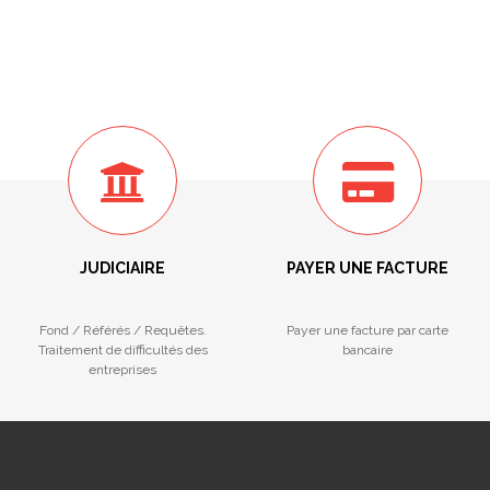
JUDICIAIRE
PAYER UNE FACTURE
Fond / Référés / Requêtes.
Payer une facture par carte
Traitement de difficultés des
bancaire
entreprises