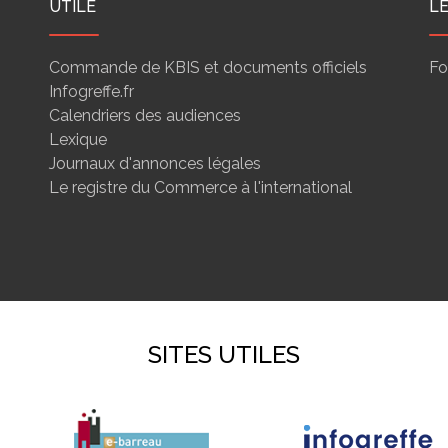
UTILE
L
Commande de KBIS et documents officiels
Fo
Infogreffe.fr
Calendriers des audiences
Lexique
Journaux d'annonces légales
Le registre du Commerce à l'international
SITES UTILES