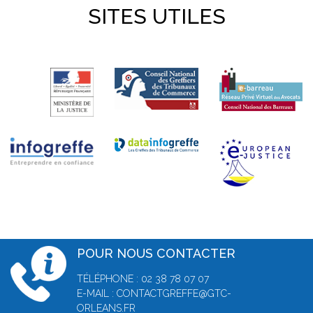
SITES UTILES
POUR NOUS CONTACTER
TÉLÉPHONE : 02 38 78 07 07
E-MAIL : CONTACTGREFFE@GTC-
ORLEANS.FR