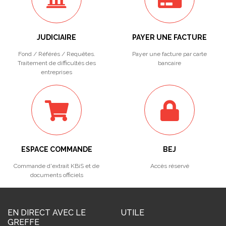
JUDICIAIRE
PAYER UNE FACTURE
Fond / Référés / Requêtes.
Payer une facture par carte
Traitement de difficultés des
bancaire
entreprises
ESPACE COMMANDE
BEJ
Commande d'extrait KBiS et de
Accès réservé
documents officiels
EN DIRECT AVEC LE
UTILE
GREFFE