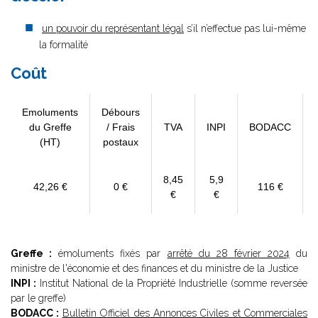
un pouvoir du représentant légal
s’il n’effectue pas lui-même
la formalité
Coût
Emoluments
Débours
du Greffe
/ Frais
TVA
INPI
BODACC
(HT)
postaux
8,45
5,9
42,26 €
0 €
116 €
€
€
Greffe :
émoluments fixés par
arrêté du 28 février 2024
du
ministre de l'économie et des finances et du ministre de la Justice
INPI :
Institut National de la Propriété Industrielle (somme reversée
par le greffe)
BODACC :
Bulletin Officiel des Annonces Civiles et Commerciales