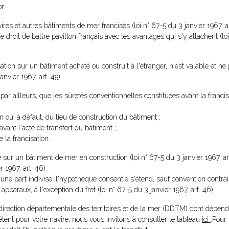
r.
es et autres bâtiments de mer francisés (loi n° 67-5 du 3 janvier 1967, art
le droit de battre pavillon français avec les avantages qui s'y attachent (lo
ation sur un bâtiment acheté ou construit à l'étranger, n'est valable et ne 
anvier 1967, art. 49).
, par ailleurs, que les sûretés conventionnelles constituées avant la franc
n ou, à défaut, du lieu de construction du bâtiment ;
avant l'acte de transfert du bâtiment ;
e la francisation.
sur un bâtiment de mer en construction (loi n° 67-5 du 3 janvier 1967, ar
 1967, art. 46).
 une part indivise, l'hypothèque consentie s'étend, sauf convention contra
pparaux, à l'exception du fret (loi n° 67-5 du 3 janvier 1967, art. 46).
 direction départementale des territoires et de la mer (DDTM) dont dépend
tent pour votre navire, nous vous invitons à consulter le tableau
ici
.Pour 