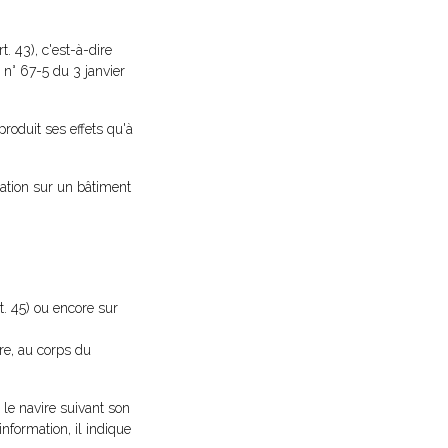
. 43), c'est-à-dire
i n° 67-5 du 3 janvier
produit ses effets qu'à
isation sur un bâtiment
t. 45) ou encore sur
ire, au corps du
 le navire suivant son
information, il indique