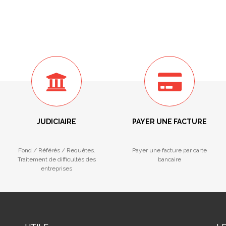
JUDICIAIRE
PAYER UNE FACTURE
Fond / Référés / Requêtes.
Payer une facture par carte
Traitement de difficultés des
bancaire
entreprises