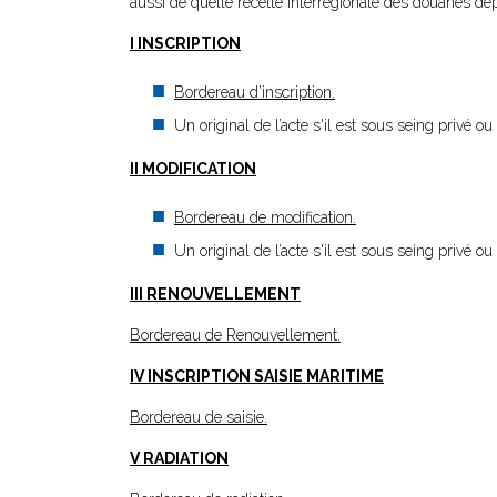
aussi de quelle recette interrégionale des douanes dép
I INSCRIPTION
Bordereau d’inscription.
Un original de l’acte s'il est sous seing privé o
II MODIFICATION
Bordereau de modification.
Un original de l’acte s'il est sous seing privé o
III RENOUVELLEMENT
Bordereau de Renouvellement.
IV INSCRIPTION SAISIE MARITIME
Bordereau de saisie.
V RADIATION