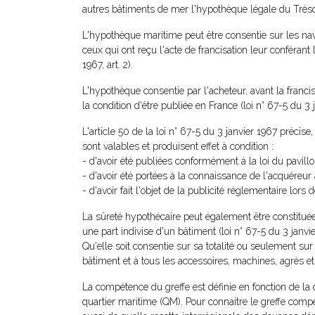
autres bâtiments de mer l'hypothèque légale du Tréso
L'hypothèque maritime peut être consentie sur les navir
ceux qui ont reçu l'acte de francisation leur conférant 
1967, art. 2).
L'hypothèque consentie par l'acheteur, avant la francis
la condition d'être publiée en France (loi n° 67-5 du 3 j
L'article 50 de la loi n° 67-5 du 3 janvier 1967 précise
sont valables et produisent effet à condition :
- d'avoir été publiées conformément à la loi du pavillo
- d'avoir été portées à la connaissance de l'acquéreur 
- d'avoir fait l'objet de la publicité réglementaire lors d
La sûreté hypothécaire peut également être constituée 
une part indivise d'un bâtiment (loi n° 67-5 du 3 janvier
Qu'elle soit consentie sur sa totalité ou seulement sur
bâtiment et à tous les accessoires, machines, agrès et a
La compétence du greffe est définie en fonction de la
quartier maritime (QM). Pour connaitre le greffe compé