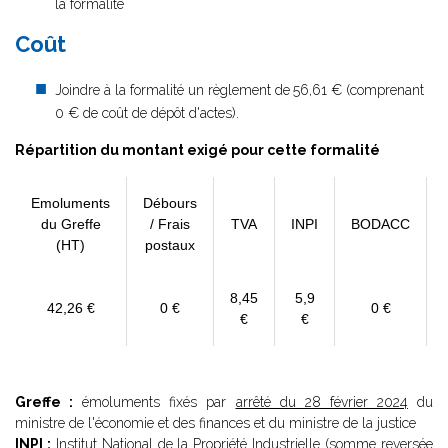
la formalité
Coût
Joindre à la formalité un règlement de
56,61 € (comprenant
0 € de coût de dépôt d'actes).
Répartition du montant exigé pour cette formalité
Emoluments
Débours
du Greffe
/ Frais
TVA
INPI
BODACC
(HT)
postaux
8,45
5,9
42,26 €
0 €
0 €
€
€
Greffe :
émoluments fixés par
arrêté du 28 février 2024
du
ministre de l'économie et des finances et du ministre de la justice
INPI :
Institut National de la Propriété Industrielle (somme reversée