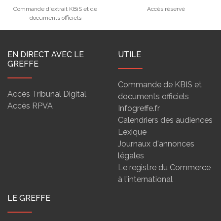
Commande d'extrait KBiS et de
Accès réservé
documents officiels
EN DIRECT AVEC LE
UTILE
GREFFE
Commande de KBIS et
Accès Tribunal Digital
documents officiels
Accès RPVA
Infogreffe.fr
Calendriers des audiences
Lexique
Journaux d'annonces
légales
Le registre du Commerce
à l'international
LE GREFFE