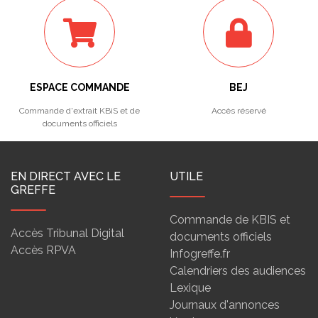
ESPACE COMMANDE
BEJ
Commande d'extrait KBiS et de
Accès réservé
documents officiels
EN DIRECT AVEC LE
UTILE
GREFFE
Commande de KBIS et
Accès Tribunal Digital
documents officiels
Accès RPVA
Infogreffe.fr
Calendriers des audiences
Lexique
Journaux d'annonces