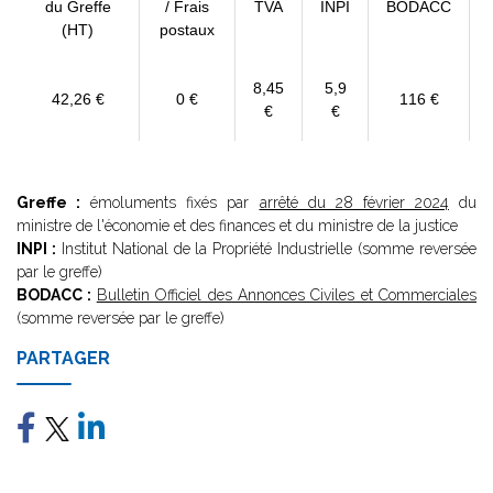
du Greffe
/ Frais
TVA
INPI
BODACC
(HT)
postaux
8,45
5,9
42,26 €
0 €
116 €
€
€
Greffe :
émoluments fixés par
arrêté du 28 février 2024
du
ministre de l'économie et des finances et du ministre de la justice
INPI :
Institut National de la Propriété Industrielle (somme reversée
par le greffe)
BODACC :
Bulletin Officiel des Annonces Civiles et Commerciales
(somme reversée par le greffe)
PARTAGER