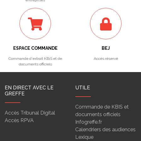
entreprises
ESPACE COMMANDE
BEJ
Commande d'extrait KBiS et de
Accès réservé
documents officiels
EN DIRECT AVEC LE
UTILE
GREFFE
Commande de KBIS et
Accès Tribunal Digital
documents officiels
Accès RPVA
Infogreffe.fr
Calendriers des audiences
Lexique