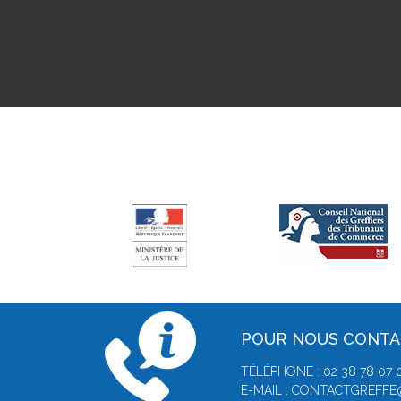
POUR NOUS CONT
TÉLÉPHONE : 02 38 78 07 
E-MAIL : CONTACTGREFF