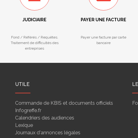
JUDICIAIRE
PAYER UNE FACTURE
Fond / Référés / Requêtes.
Payer une facture par carte
Traitement de difficultés des
bancaire
entreprises
UTILE
L
Commande de KBIS et documents officiels
Fo
Infogreffe.fr
Calendriers des audiences
Lexique
Journaux d'annonces légales