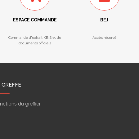
ESPACE COMMANDE
BEJ
Commande d'extrait KBiS et de
Accès réservé
documents officiels
E GREFFE
nctions du greffier