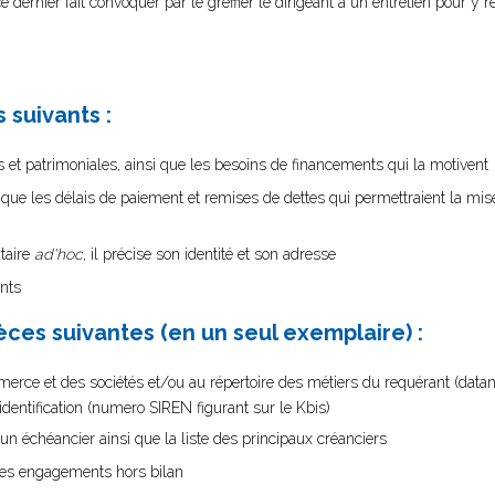
ernier fait convoquer par le greffier le dirigeant à un entretien pour y re
tion d'un mandataire
ad'hoc
 suivants :
es et patrimoniales, ainsi que les besoins de financements qui la motivent
que les délais de paiement et remises de dettes qui permettraient la mi
taire
ad'hoc
, il précise son identité et son adresse
ents
èces suivantes (en un seul exemplaire) :
merce et des sociétés et/ou au répertoire des métiers du requérant (datan
dentification (numero SIREN figurant sur le Kbis)
un échéancier ainsi que la liste des principaux créanciers
i des engagements hors bilan