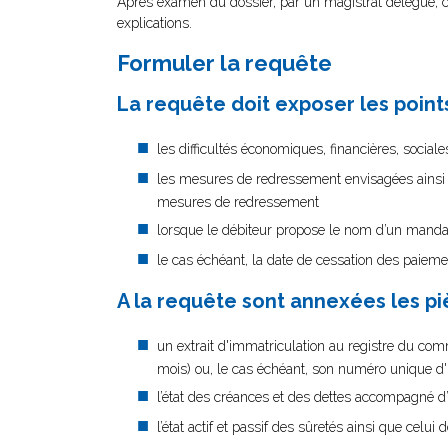
Après examen du dossier, par un magistrat délégué, ce d
explications.
Présenter une requête en nomina
Formuler la requête
La requête doit exposer les points
les difficultés économiques, financières, social
les mesures de redressement envisagées ainsi 
mesures de redressement
lorsque le débiteur propose le nom d’un manda
le cas échéant, la date de cessation des paiem
A la requête sont annexées les pi
un extrait d'immatriculation au registre du com
mois) ou, le cas échéant, son numéro unique d'i
l’état des créances et des dettes accompagné d’
l’état actif et passif des sûretés ainsi que celu