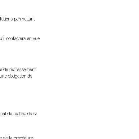
olutions permettant
u’il contactera en vue
ère de redressement
 une obligation de
nal de l’échec de sa
pe de la procédure.