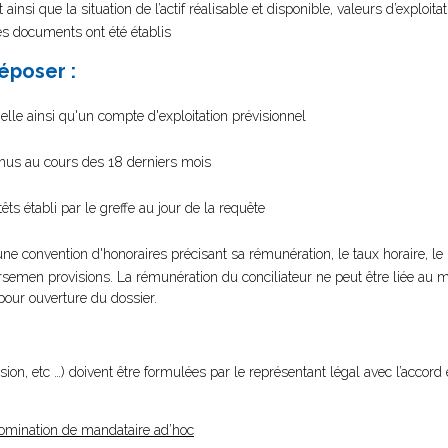
nsi que la situation de l’actif réalisable et disponible, valeurs d’exploita
ces documents ont été établis
époser :
nelle ainsi qu'un compte d'exploitation prévisionnel
venus au cours des 18 derniers mois
êts établi par le greffe au jour de la requête
ne convention d'honoraires précisant sa rémunération, le taux horaire, le
rsemen provisions. La rémunération du conciliateur ne peut être liée au
 pour ouverture du dossier.
on, etc …) doivent être formulées par le représentant légal avec l’accord
nomination de mandataire ad’hoc