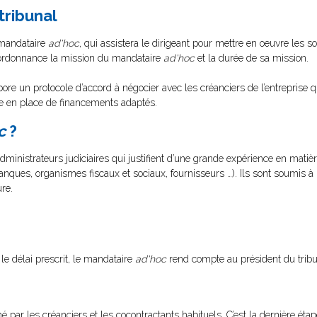
tribunal
 mandataire
ad'hoc
, qui assistera le dirigeant pour mettre en oeuvre les s
on ordonnance la mission du mandataire
ad'hoc
et la durée de sa mission.
ore un protocole d’accord à négocier avec les créanciers de l’entreprise q
e en place de financements adaptés.
c
?
dministrateurs judiciaires qui justifient d’une grande expérience en mati
banques, organismes fiscaux et sociaux, fournisseurs …). Ils sont soumis à
ure.
le délai prescrit, le mandataire
ad'hoc
rend compte au président du tribu
é par les créanciers et les cocontractants habituels. C’est la dernière éta