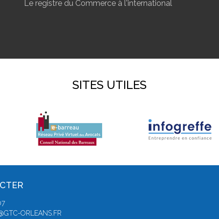
Le registre du Commerce à l'international
SITES UTILES
ACTER
07
E@GTC-ORLEANS.FR