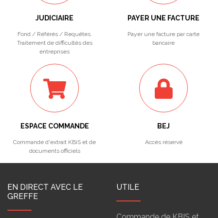
JUDICIAIRE
PAYER UNE FACTURE
Fond / Référés / Requêtes.
Payer une facture par carte
Traitement de difficultés des
bancaire
entreprises
ESPACE COMMANDE
BEJ
Commande d'extrait KBiS et de
Accès réservé
documents officiels
EN DIRECT AVEC LE
UTILE
GREFFE
Commande de KBIS et