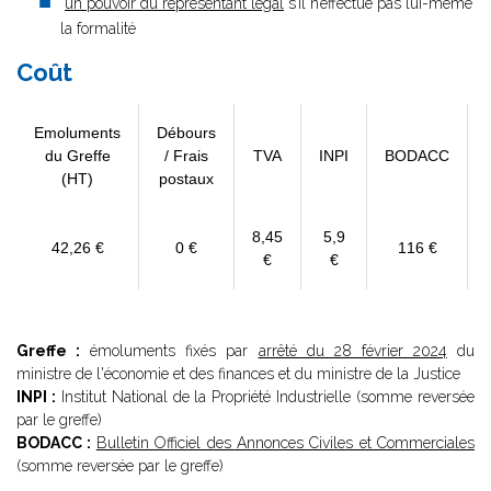
un pouvoir du représentant légal
s’il n’effectue pas lui-même
la formalité
Coût
Emoluments
Débours
du Greffe
/ Frais
TVA
INPI
BODACC
(HT)
postaux
8,45
5,9
42,26 €
0 €
116 €
€
€
Greffe :
émoluments fixés par
arrêté du 28 février 2024
du
ministre de l'économie et des finances et du ministre de la Justice
INPI :
Institut National de la Propriété Industrielle (somme reversée
par le greffe)
BODACC :
Bulletin Officiel des Annonces Civiles et Commerciales
(somme reversée par le greffe)