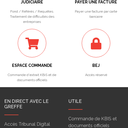
JUDICIAIRE
PAYER UNE FACTURE
Fond / Référés / Requêtes.
Payer une facture par carte
Traitement de difficultés des
bancaire
entreprises
ESPACE COMMANDE
BEJ
Commande d'extrait KBiS et de
Accès réservé
documents officiels
EN DIRECT AVEC LE
UTILE
GREFFE
Commande de KBIS et
Accès Tribunal Digital
documents officiels