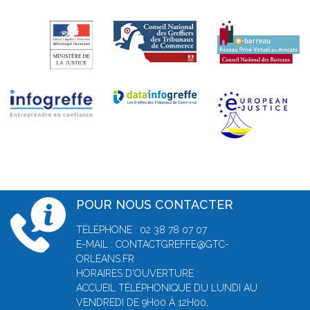
POUR NOUS CONTACTER
TÉLÉPHONE : 02 38 78 07 07
E-MAIL : CONTACTGREFFE@GTC-
ORLEANS.FR
HORAIRES D'OUVERTURE :
ACCUEIL TÉLÉPHONIQUE DU LUNDI AU
VENDREDI DE 9H00 À 12H00,