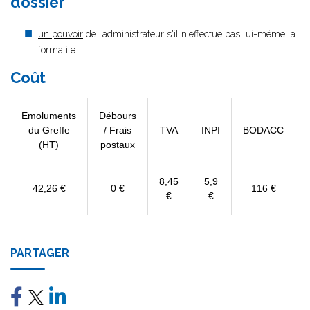
dossier
un pouvoir
de l’administrateur s'il n'effectue pas lui-même la
formalité
Coût
Emoluments
Débours
du Greffe
/ Frais
TVA
INPI
BODACC
(HT)
postaux
8,45
5,9
42,26 €
0 €
116 €
€
€
PARTAGER