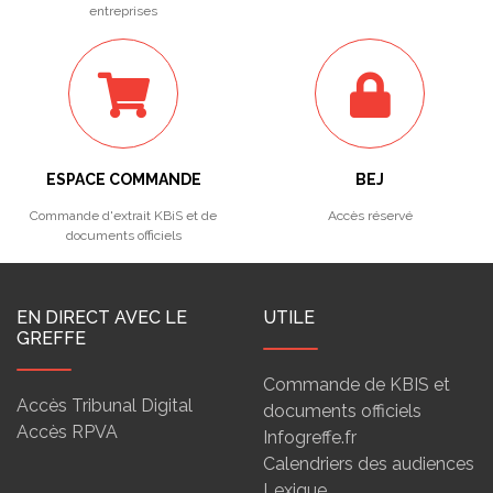
entreprises
ESPACE COMMANDE
BEJ
Commande d'extrait KBiS et de
Accès réservé
documents officiels
EN DIRECT AVEC LE
UTILE
GREFFE
Commande de KBIS et
Accès Tribunal Digital
documents officiels
Accès RPVA
Infogreffe.fr
Calendriers des audiences
Lexique