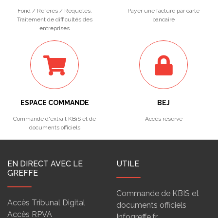
Fond / Référés / Requêtes.
Payer une facture par carte
Traitement de difficultés des
bancaire
entreprises
ESPACE COMMANDE
BEJ
Commande d'extrait KBiS et de
Accès réservé
documents officiels
EN DIRECT AVEC LE
UTILE
GREFFE
Commande de KBIS et
Accès Tribunal Digital
documents officiels
Accès RPVA
Infogreffe.fr