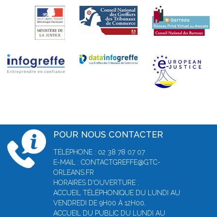
POUR NOUS CONTACTER
TÉLÉPHONE : 02 38 78 07 07
E-MAIL : CONTACTGREFFE@GTC-
ORLEANS.FR
HORAIRES D'OUVERTURE :
ACCUEIL TÉLÉPHONIQUE DU LUNDI AU
VENDREDI DE 9H00 À 12H00,
ACCUEIL DU PUBLIC DU LUNDI AU