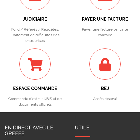
JUDICIAIRE
PAYER UNE FACTURE
Fond / Référés / Requêtes.
Payer une facture par carte
Traitement de difficultés des
bancaire
entreprises
ESPACE COMMANDE
BEJ
Commande d'extrait KBiS et de
Accès réservé
documents officiels
EN DIRECT AVEC LE
UTILE
GREFFE