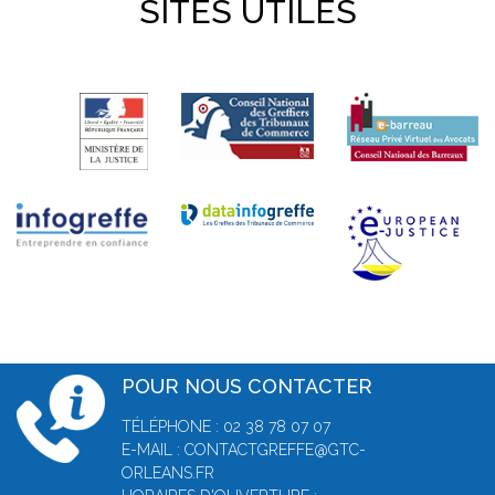
SITES UTILES
POUR NOUS CONTACTER
TÉLÉPHONE : 02 38 78 07 07
E-MAIL : CONTACTGREFFE@GTC-
ORLEANS.FR