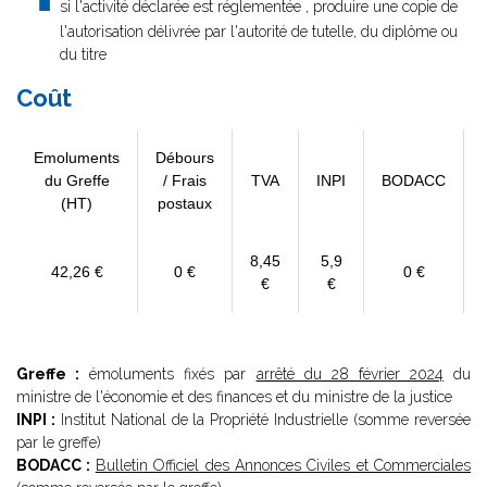
si l'activité déclarée est réglementée , produire une copie de
l'autorisation délivrée par l'autorité de tutelle, du diplôme ou
du titre
Coût
Emoluments
Débours
du Greffe
/ Frais
TVA
INPI
BODACC
(HT)
postaux
8,45
5,9
42,26 €
0 €
0 €
€
€
Greffe :
émoluments fixés par
arrêté du 28 février 2024
du
ministre de l'économie et des finances et du ministre de la justice
INPI :
Institut National de la Propriété Industrielle (somme reversée
par le greffe)
BODACC :
Bulletin Officiel des Annonces Civiles et Commerciales