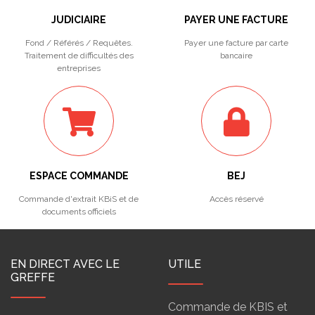
JUDICIAIRE
PAYER UNE FACTURE
Fond / Référés / Requêtes.
Payer une facture par carte
Traitement de difficultés des
bancaire
entreprises
ESPACE COMMANDE
BEJ
Commande d'extrait KBiS et de
Accès réservé
documents officiels
EN DIRECT AVEC LE
UTILE
GREFFE
Commande de KBIS et