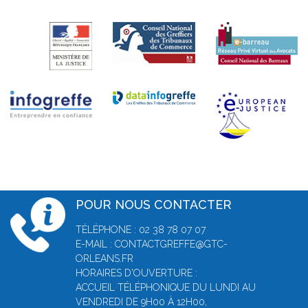
POUR NOUS CONTACTER
TÉLÉPHONE : 02 38 78 07 07
E-MAIL : CONTACTGREFFE@GTC-
ORLEANS.FR
HORAIRES D'OUVERTURE :
ACCUEIL TÉLÉPHONIQUE DU LUNDI AU
VENDREDI DE 9H00 À 12H00,