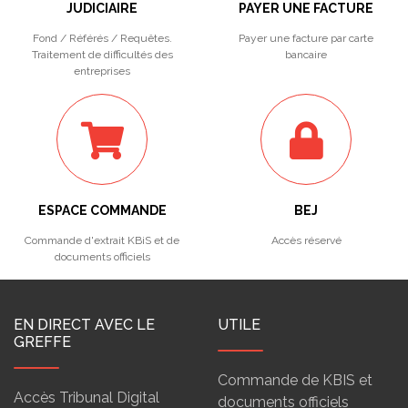
JUDICIAIRE
PAYER UNE FACTURE
Fond / Référés / Requêtes.
Payer une facture par carte
Traitement de difficultés des
bancaire
entreprises
ESPACE COMMANDE
BEJ
Commande d'extrait KBiS et de
Accès réservé
documents officiels
EN DIRECT AVEC LE
UTILE
GREFFE
Commande de KBIS et
Accès Tribunal Digital
documents officiels